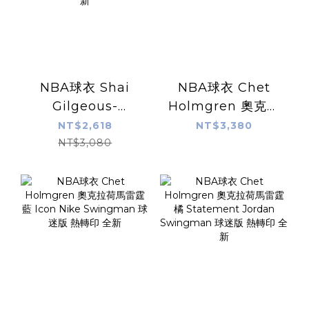
NBA球衣 Shai
NBA球衣 Chet
Gilgeous-
Holmgren 奧克拉
Alexander 奧克蘭
荷馬雷霆城市 City
NT$2,618
NT$3,380
荷馬雷霆白
Nike Swingman
NT$3,080
Association Nike
球迷版 熱轉印 全新
Swingman 球迷版
熱轉印 全新