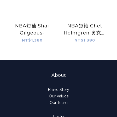
NBA短袖 Shai
NBA短袖 Chet
Gilgeous-
Holmgren 奧克拉
Alexander 奧克拉
荷馬雷霆城市 City
NT$1,380
NT$1,380
荷馬雷霆橘
Nike Player
Statement
Name Tee 棉質 短
Jordan Player
袖 全新
Name Tee 棉質 短
袖 全新
About
Brand Story
Our Values
Our Team
Help