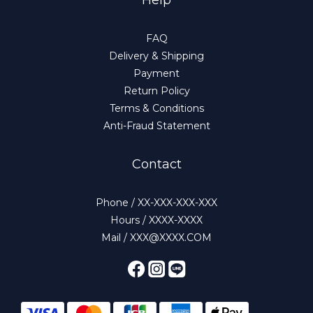
FAQ
Delivery & Shipping
Payment
Return Policy
Terms & Conditions
Anti-Fraud Statement
Contact
Phone / XX-XXX-XXX-XXX
Hours / XXXX-XXXX
Mail / XXX@XXXX.COM