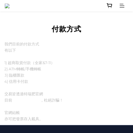
付款方式
我們目前的付款方式
有以下
4 種方式
1) 超商取貨付款（全家&7-11）
2) ATM轉帳/手機轉帳
3) 臨櫃匯款
4) 信用卡付款
交易皆透過特瑞肥官網
目前
無任何蝦皮賣場
，杜絕詐騙！
官網結帳
可輸入統編
亦可把發票存入載具。