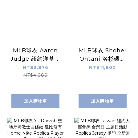
MLB球衣 Aaron
MLB球衣 Shohei
Judge 紐約洋基白
Ohtani 洛杉磯道
條紋 Nike
奇灰 草寫 大谷翔平
NT$3,876
NT$11,800
Replica Player
Nike Elite Player
NT$4,080
Name Jersey 球
Name Jersey 球
迷版 熱轉印 全新
員版 電繡 全新
加入購物車
加入購物車