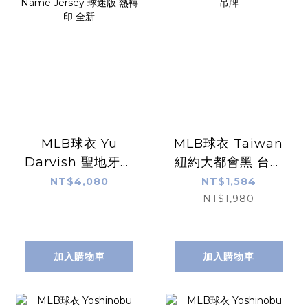
MLB球衣 Yu
MLB球衣 Taiwan
Darvish 聖地牙哥
紐約大都會黑 台灣
教士白條紋 達比修
日 主題日活動
NT$4,080
NT$1,584
有 Home Nike
Replica Jersey 燙
NT$1,980
Replica Player
印 全新無吊牌
Name Jersey 球
迷版 熱轉印 全新
加入購物車
加入購物車