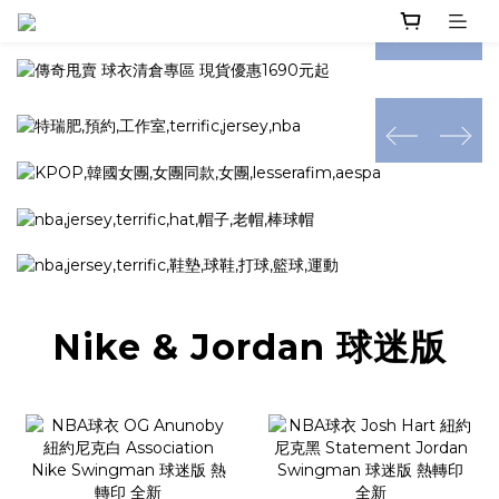
prev
next
prev
next
prev
next
Nike & Jordan 球迷版