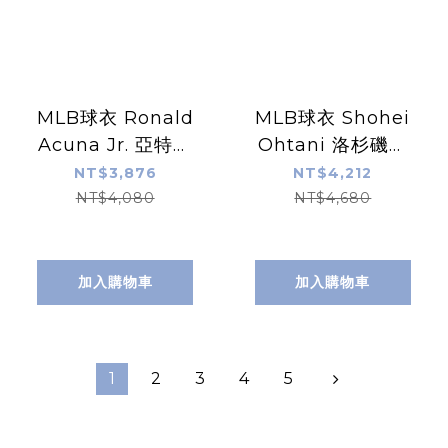
MLB球衣 Ronald
MLB球衣 Shohei
Acuna Jr. 亞特蘭
Ohtani 洛杉磯道
大勇士白 Nike
奇灰 草寫灰 Road
NT$3,876
NT$4,212
Replica Player
Nike Replica
NT$4,080
NT$4,680
Name Jersey 球
Player Name
迷版 熱轉印 全新
Jersey 球迷版 熱
轉印 全新
加入購物車
加入購物車
1
2
3
4
5