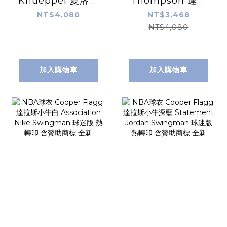
Knueppel 夏洛特
Thompson 達拉
黃蜂紫 Statement
斯小牛復古 25-26
NT$4,080
NT$3,468
Jordan
HWC Nike
NT$4,080
Swingman 球迷
Swingman 球迷
版 熱轉印 全新
版 熱轉印 含贊助商
標 全新
加入購物車
加入購物車