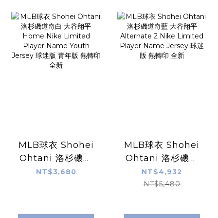
MLB球衣 Shohei
MLB球衣 Shohei
Ohtani 洛杉磯道
Ohtani 洛杉磯道
奇白 大谷翔平
奇藍 大谷翔平
NT$3,680
NT$4,932
Home Nike
Alternate 2 Nike
NT$5,480
Limited Player
Limited Player
Name Youth
Name Jersey 球