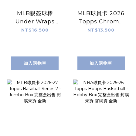
MLB親簽球棒
MLB球員卡 2026
Under Wraps
Topps Chrome
2026 Under
Baseball -
NT$16,500
NT$13,500
Wraps
Hobby Box 完整
Autographed
盒出售 封膜未拆 官
MLB Bat Vol. I
網貨 全新
Single Mystery
加入購物車
加入購物車
Box 官方認證 親簽
球棒 盲盒 封膜未拆
官網限定 全新