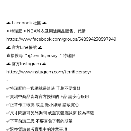
-
🌊 Facebook 社團 🌊
= 特瑞肥 = NBA球衣及周邊商品販售、代購
https://www.facebook.com/groups/548594238597949
🌊 官方Line帳號 🌊
直接搜尋〝 @terrificjersey〞 特瑞肥
🌊 官方Instagram 🌊
https://www.instagram.com/terrificjersey/
-
✅特瑞肥唯一官網就是這邊 千萬不要懷疑
✅賣場中商品皆為官方授權的正品 請安心服用
✅正常作工瑕疵 或是 微小線頭 請放寬心
✅尺寸問題可另外詢問 或至實體店試穿 較為準確
✅下單前請三思 不要辜負了我的期望
✅退換貨請參考賣場中的注意事項