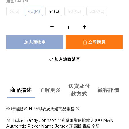
顏色
: 40(M)
36(S)
40(M)
44(L)
48(XL)
52(XXL)
加入購物車
立即購買
加入追蹤清單
送貨及付
商品描述
了解更多
顧客評價
款方式
⚾ 特瑞肥 ⚾ NBA球衣及周邊商品販售 ⚾
MLB球衣 Randy Johnson 亞利桑那響尾蛇紫 2000 M&N
Authentic Player Name Jersey 球員版 電繡 全新