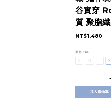
谷實穿 Ro
質 聚脂纖
NT$1,480
顏色
: XL
S
M
L
X
加入購物車