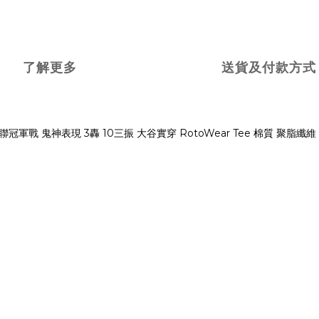
了解更多
送貨及付款方式
磯道奇 國聯冠軍戰 鬼神表現 3轟 10三振 大谷實穿 RotoWear Tee 棉質 聚脂纖