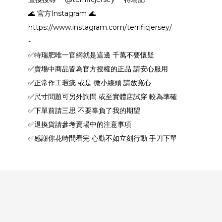
🌊 官方Instagram 🌊
https://www.instagram.com/terrificjersey/
-
✅特瑞肥唯一官網就是這邊 千萬不要懷疑
✅賣場中商品皆為官方授權的正品 請安心服用
✅正常作工瑕疵 或是 微小線頭 請放寬心
✅尺寸問題可另外詢問 或至實體店試穿 較為準確
✅下單前請三思 不要辜負了我的期望
✅退換貨請參考賣場中的注意事項
✅感謝你花時間看完 心動不如立刻行動 手刀下單