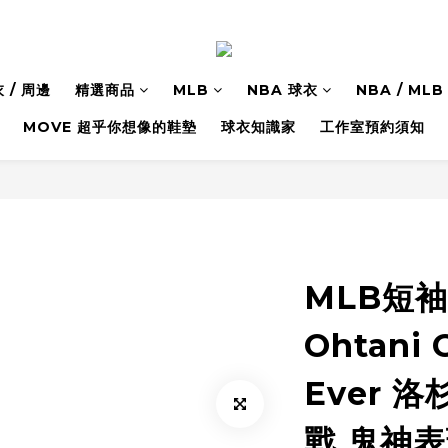
 / 周邊
精選商品
MLB
NBA 球衣
NBA / M
MOVE 超乎你想像的鞋墊
球衣知識家
工作室預約須知
MLB短袖 
Ohtani 
Ever 
戰 鬼神表