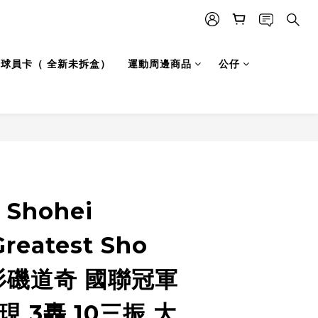
LB 球員卡（ 全新未拆盒）
運動周邊商品
公仔
立即購買
Shohei
Greatest Sho
洛杉磯道奇 國聯冠軍
現 3轟 10三振 大