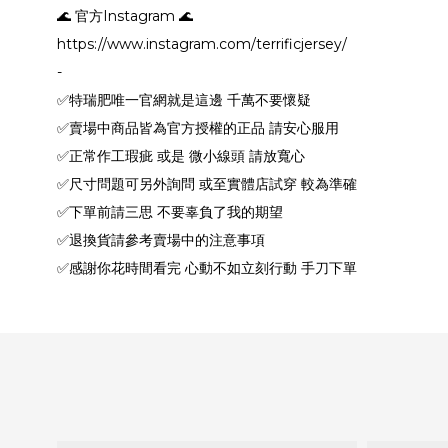
🌊 官方Instagram 🌊
https://www.instagram.com/terrificjersey/
-
✅特瑞肥唯一官網就是這邊 千萬不要懷疑
✅賣場中商品皆為官方授權的正品 請安心服用
✅正常作工瑕疵 或是 微小線頭 請放寬心
✅尺寸問題可另外詢問 或至實體店試穿 較為準確
✅下單前請三思 不要辜負了我的期望
✅退換貨請參考賣場中的注意事項
✅感謝你花時間看完 心動不如立刻行動 手刀下單