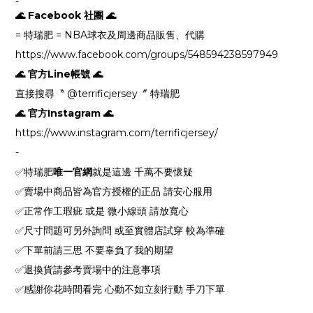
-
🌊 Facebook 社團 🌊
= 特瑞肥 = NBA球衣及周邊商品販售、代購
https://www.facebook.com/groups/548594238597949
🌊 官方Line帳號 🌊
直接搜尋〝 @terrificjersey〞 特瑞肥
🌊 官方Instagram 🌊
https://www.instagram.com/terrificjersey/
-
✅特瑞肥
唯一官網
就是這邊 千萬不要懷疑
✅賣場中商品皆為官方授權的正品 請安心服用
✅正常作工瑕疵 或是 微小線頭 請放寬心
✅尺寸問題可另外詢問 或至實體店試穿 較為準確
✅下單前請三思 不要辜負了我的期望
✅退換貨請參考賣場中的注意事項
✅感謝你花時間看完 心動不如立刻行動 手刀下單