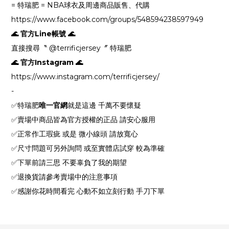
= 特瑞肥 = NBA球衣及周邊商品販售、代購
https://www.facebook.com/groups/548594238597949
🌊 官方Line帳號 🌊
直接搜尋〝 @terrificjersey〞 特瑞肥
🌊 官方Instagram 🌊
https://www.instagram.com/terrificjersey/
-
✅特瑞肥
唯一官網
就是這邊 千萬不要懷疑
✅賣場中商品皆為官方授權的正品 請安心服用
✅正常作工瑕疵 或是 微小線頭 請放寬心
✅尺寸問題可另外詢問 或至實體店試穿 較為準確
✅下單前請三思 不要辜負了我的期望
✅退換貨請參考賣場中的注意事項
✅感謝你花時間看完 心動不如立刻行動 手刀下單