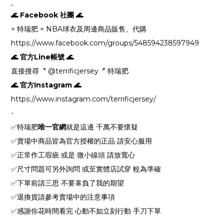
-
🌊 Facebook 社團 🌊
= 特瑞肥 = NBA球衣及周邊商品販售、代購
https://www.facebook.com/groups/548594238597949
🌊 官方Line帳號 🌊
直接搜尋〝 @terrificjersey〞 特瑞肥
🌊 官方Instagram 🌊
https://www.instagram.com/terrificjersey/
-
✅特瑞肥
唯一官網
就是這邊 千萬不要懷疑
✅賣場中商品皆為官方授權的正品 請安心服用
✅正常作工瑕疵 或是 微小線頭 請放寬心
✅尺寸問題可另外詢問 或至實體店試穿 較為準確
✅下單前請三思 不要辜負了我的期望
✅退換貨請參考賣場中的注意事項
✅感謝你花時間看完 心動不如立刻行動 手刀下單