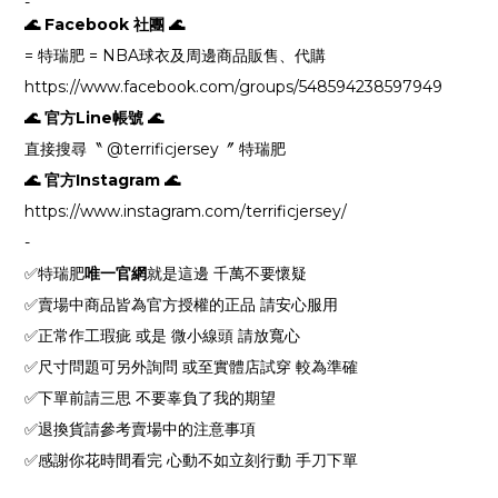
-
🌊 Facebook 社團 🌊
= 特瑞肥 = NBA球衣及周邊商品販售、代購
https://www.facebook.com/groups/548594238597949
🌊 官方Line帳號 🌊
直接搜尋〝 @terrificjersey〞 特瑞肥
🌊 官方Instagram 🌊
https://www.instagram.com/terrificjersey/
-
✅特瑞肥
唯一官網
就是這邊 千萬不要懷疑
✅賣場中商品皆為官方授權的正品 請安心服用
✅正常作工瑕疵 或是 微小線頭 請放寬心
✅尺寸問題可另外詢問 或至實體店試穿 較為準確
✅下單前請三思 不要辜負了我的期望
✅退換貨請參考賣場中的注意事項
✅感謝你花時間看完 心動不如立刻行動 手刀下單