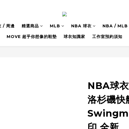
 / 周邊
精選商品
MLB
NBA 球衣
NBA / M
MOVE 超乎你想像的鞋墊
球衣知識家
工作室預約須知
NBA球衣 
洛杉磯快艇城
Swing
印 全新