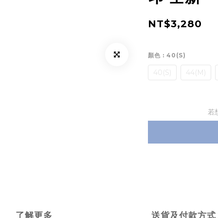
NT$3,280
顏色
: 40(S)
40(S)
44(M)
若
了解更多
送貨及付款方式