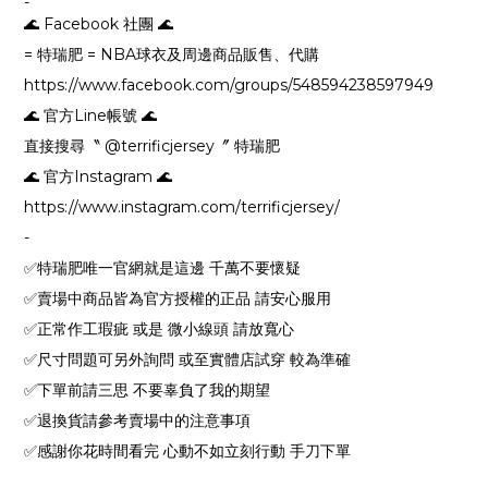
-
🌊 Facebook 社團 🌊
= 特瑞肥 = NBA球衣及周邊商品販售、代購
https://www.facebook.com/groups/548594238597949
🌊 官方Line帳號 🌊
直接搜尋〝 @terrificjersey〞 特瑞肥
🌊 官方Instagram 🌊
https://www.instagram.com/terrificjersey/
-
✅特瑞肥唯一官網就是這邊 千萬不要懷疑
✅賣場中商品皆為官方授權的正品 請安心服用
✅正常作工瑕疵 或是 微小線頭 請放寬心
✅尺寸問題可另外詢問 或至實體店試穿 較為準確
✅下單前請三思 不要辜負了我的期望
✅退換貨請參考賣場中的注意事項
✅感謝你花時間看完 心動不如立刻行動 手刀下單