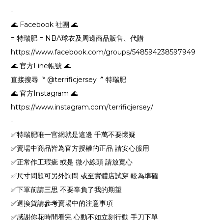
-
🌊 Facebook 社團 🌊
= 特瑞肥 = NBA球衣及周邊商品販售、代購
https://www.facebook.com/groups/548594238597949
🌊 官方Line帳號 🌊
直接搜尋〝 @terrificjersey〞 特瑞肥
🌊 官方Instagram 🌊
https://www.instagram.com/terrificjersey/
-
✅特瑞肥唯一官網就是這邊 千萬不要懷疑
✅賣場中商品皆為官方授權的正品 請安心服用
✅正常作工瑕疵 或是 微小線頭 請放寬心
✅尺寸問題可另外詢問 或至實體店試穿 較為準確
✅下單前請三思 不要辜負了我的期望
✅退換貨請參考賣場中的注意事項
✅感謝你花時間看完 心動不如立刻行動 手刀下單