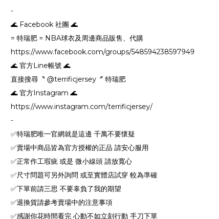
-
🌊 Facebook 社團 🌊
= 特瑞肥 = NBA球衣及周邊商品販售、代購
https://www.facebook.com/groups/548594238597949
🌊 官方Line帳號 🌊
直接搜尋〝 @terrificjersey〞 特瑞肥
🌊 官方Instagram 🌊
https://www.instagram.com/terrificjersey/
-
✅特瑞肥唯一官網就是這邊 千萬不要懷疑
✅賣場中商品皆為官方授權的正品 請安心服用
✅正常作工瑕疵 或是 微小線頭 請放寬心
✅尺寸問題可另外詢問 或至實體店試穿 較為準確
✅下單前請三思 不要辜負了我的期望
✅退換貨請參考賣場中的注意事項
✅感謝你花時間看完 心動不如立刻行動 手刀下單