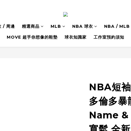
 / 周邊
精選商品
MLB
NBA 球衣
NBA / M
MOVE 超乎你想像的鞋墊
球衣知識家
工作室預約須知
NBA短袖 V
多倫多暴龍
Name &
寬鬆 全新