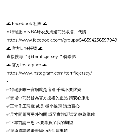
-
🌊 Facebook 社團 🌊
= 特瑞肥 = NBA球衣及周邊商品販售、代購
https://www.facebook.com/groups/548594238597949
🌊 官方Line帳號 🌊
直接搜尋〝 @terrificjersey〞 特瑞肥
🌊 官方Instagram 🌊
https://www.instagram.com/terrificjersey/
-
✅特瑞肥唯一官網就是這邊 千萬不要懷疑
✅賣場中商品皆為官方授權的正品 請安心服用
✅正常作工瑕疵 或是 微小線頭 請放寬心
✅尺寸問題可另外詢問 或至實體店試穿 較為準確
✅下單前請三思 不要辜負了我的期望
✅退換貨請參考賣場中的注意事項