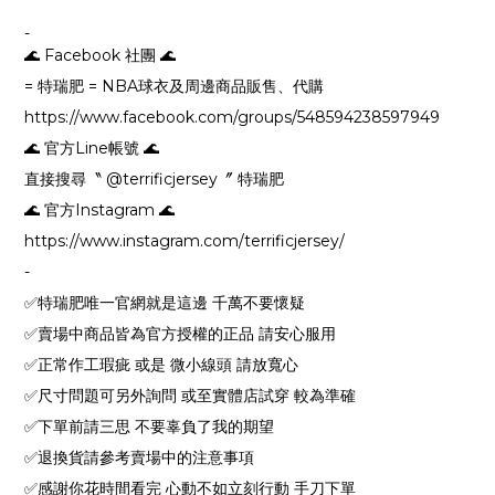
-
🌊 Facebook 社團 🌊
= 特瑞肥 = NBA球衣及周邊商品販售、代購
https://www.facebook.com/groups/548594238597949
🌊 官方Line帳號 🌊
直接搜尋〝 @terrificjersey〞 特瑞肥
🌊 官方Instagram 🌊
https://www.instagram.com/terrificjersey/
-
✅特瑞肥唯一官網就是這邊 千萬不要懷疑
✅賣場中商品皆為官方授權的正品 請安心服用
✅正常作工瑕疵 或是 微小線頭 請放寬心
✅尺寸問題可另外詢問 或至實體店試穿 較為準確
✅下單前請三思 不要辜負了我的期望
✅退換貨請參考賣場中的注意事項
✅感謝你花時間看完 心動不如立刻行動 手刀下單