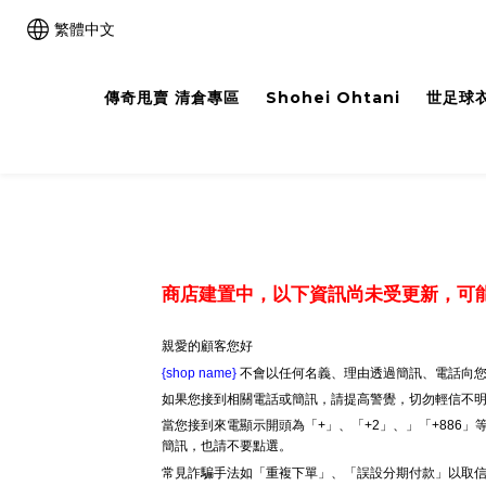
繁體中文
傳奇甩賣 清倉專區
Shohei Ohtani
世足球衣
商店建置中，以下資訊尚未受更新，可
親愛的顧客您好
{shop name}
不會以任何名義、理由透過簡訊、電話向您
如果您接到相關電話或簡訊，請提高警覺，切勿輕信不
當您接到來電顯示開頭為「+」、「+2」、」「+886
簡訊，也請不要點選。
常見詐騙手法如「重複下單」、「誤設分期付款」以取信