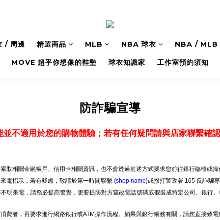
 / 周邊
精選商品
MLB
NBA 球衣
NBA / M
MOVE 超乎你想像的鞋墊
球衣知識家
工作室預約須知
防詐騙宣導
能並不適用於您的購物體驗；若有任何疑問請與店家聯繫確
索取相關金融帳戶、信用卡相關資訊，也不會透過前述方式要求您前往銀行臨櫃或操作
明來電指示，若有疑慮，敬請於第一時間聯繫
{shop name}
或撥打警政署 165 反詐騙
」等不明來電，請務必提高警覺，更要提防對方竄改電話號碼或假裝成特定公司、銀行、
消費者，再要求進行網路銀行或ATM操作流程。如果與銀行帳務有關，請您直接致