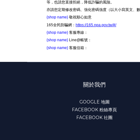
等，也請您直接拒絕，降低詐騙的風險。
亦請您定期修改密碼、強化密碼強度（以大小寫英文、
{shop name}
敬祝順心如意
165全民防騙網：
https://165.npa.gov.tw/#/
{shop name}
客服專線：
{shop name}
Line@帳號：
{shop name}
客服信箱：
關於我們
GOOGLE 地圖
FACEBOOK 粉絲專頁
FACEBOOK 社團