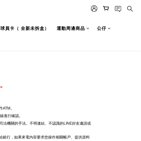
LB 球員卡（ 全新未拆盒）
運動周邊商品
公仔
認。
ATM。
專線進行確認。
司法機關的手法。不明連結、不認識的LINE好友邀請或
電給銀行，如果來電內容要求您操作相關帳戶、提供資料