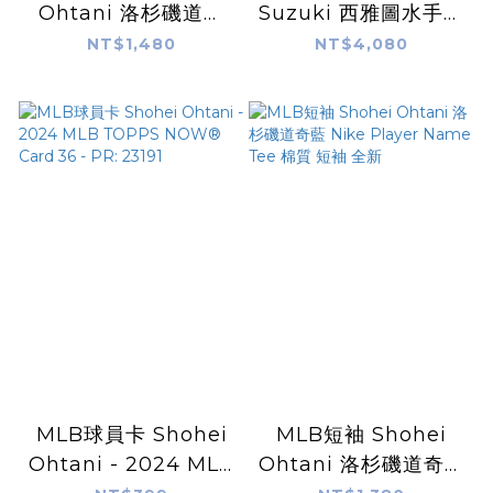
Ohtani 洛杉磯道奇
Suzuki 西雅圖水手深
金幣 壓克力 展示 立牌
藍 鈴木一朗
NT$1,480
NT$4,080
The Highland Mint
Alternate Nike
官方授權
Replica Player
Name Jersey 球迷
版 熱轉印 全新
MLB球員卡 Shohei
MLB短袖 Shohei
Ohtani - 2024 MLB
Ohtani 洛杉磯道奇藍