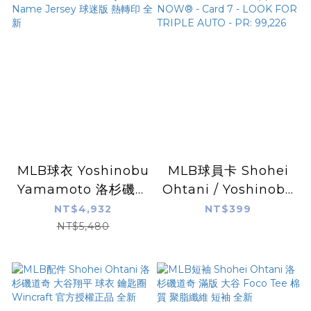
MLB球衣 Yoshinobu
MLB球員卡 Shohei
Yamamoto 洛杉磯道
Ohtani / Yoshinobu
奇白 山本由伸 Nike
Yamamoto / Roki
NT$4,932
NT$399
Limited Player
Sasaki - 2025 MLB
NT$5,480
Name Jersey 球迷
Topps NOW® -
版 熱轉印 全新
Card 7 - LOOK FOR
TRIPLE AUTO - PR:
99,226