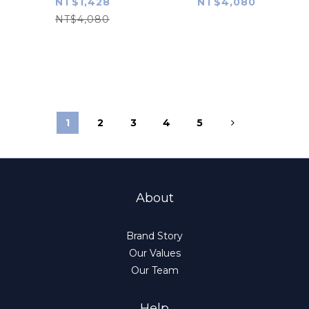
林魚城市 Nike
蛇 國聯冠軍 世界大賽
NT$1,428
NT$4,080
Replica Player
黑 Nike Replica
NT$4,080
Name Jersey 球迷
Player Name
版 熱轉印 全新
Jersey 球迷版 熱轉印
全新
1
2
3
4
5
About
Brand Story
Our Values
Our Team
Help