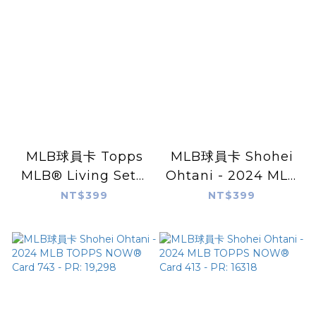
MLB球員卡 Topps
MLB球員卡 Shohei
MLB® Living Set®
Ohtani - 2024 MLB
Card #729 -
TOPPS NOW®
NT$399
NT$399
Shohei Ohtani -
Card 723 - PR:
PR: 32011
68,290