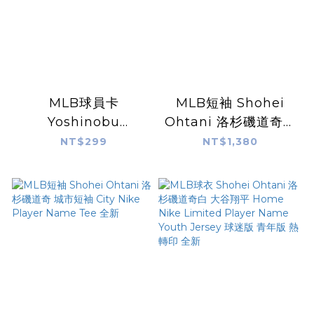
MLB球員卡
MLB短袖 Shohei
Yoshinobu
Ohtani 洛杉磯道奇黑
Yamamoto - 2024
Nike Player Name
NT$299
NT$1,380
MLB TOPPS
Tee 棉質 短袖 全新
NOW® Card 42 -
PR: 16,757