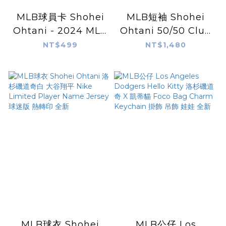
MLB球員卡 Shohei
MLB短袖 Shohei
Ohtani - 2024 MLB
Ohtani 50/50 Club
TOPPS NOW®
50轟 50盜 歷史紀錄
NT$499
NT$1,480
Card 584 - LOOK
Fanatics Tee 棉質
FOR AUTOS - PR:
短袖 全新
156,658
MLB球衣 Shohei
MLB公仔 Los