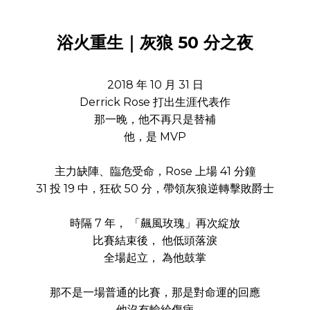
浴火重生｜灰狼 50 分之夜
2018 年 10 月 31 日
Derrick Rose 打出生涯代表作
那一晚，他不再只是替補
他，是 MVP
主力缺陣、臨危受命，Rose 上場 41 分鐘
31 投 19 中，狂砍 50 分，帶領灰狼逆轉擊敗爵士
時隔 7 年， 「飆風玫瑰」再次綻放
比賽結束後， 他低頭落淚
全場起立， 為他鼓掌
那不是一場普通的比賽，那是對命運的回應
他沒有輸給傷病