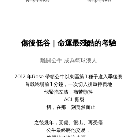
Swingman G2 球
Swingman G2 球
NT$4,980
NT$4,980
迷版 熱轉印 全新
迷版 熱轉印 全新
傷後低谷｜命運最殘酷的考驗
離開公牛 成為籃球浪人
2012 年Rose 帶領公牛以東區第 1 種子進入季後賽
首戰終場前 1 分鐘，一次切入後重摔倒地
他緊抱左膝，痛苦顫抖
—— ACL 撕裂
一切，在那一刻戛然而止
之後幾年，受傷、復出、再受傷
公牛最終將他交易，