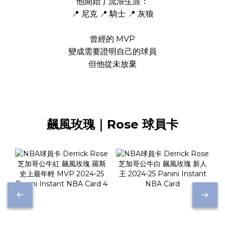
他開始了流浪生涯：
📍 尼克 📍 騎士 📍 灰狼
曾經的 MVP
變成需要證明自己的球員
但他從未放棄
飆風玫瑰｜Rose 球員卡