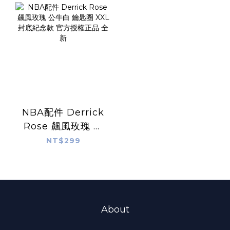
MVP 羅斯 飆風玫
正品 全新
瑰 精緻公仔 全新
NBA配件 Derrick
Rose 飆風玫瑰 公
牛白 鑰匙圈 XXL 封
NT$299
底紀念款 官方授權
正品 全新
About