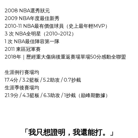
2008 NBA選秀狀元
2009 NBA年度最佳新秀
2010-11 NBA最有價值球員（史上最年輕MVP）
3 次 NBA全明星（2010–2012）
1 次 NBA最佳陣容第一隊
2011 東區冠軍賽
2018年｜歷經重大傷病後重返賽場單場50分感動全聯盟
生涯例行賽場均
17.4分 / 3.2籃板 / 5.2助攻 / 0.7抄截
生涯季後賽場均
21.9分 / 4.3籃板 / 6.3助攻 / 1抄截（巔峰期數據）
「我只想證明，我還能打。」