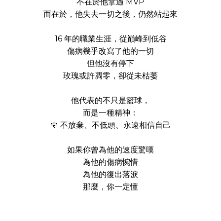
不在於他拿過 MVP
而在於，他失去一切之後，仍然站起來
16 年的職業生涯，從巔峰到低谷
傷病幾乎改寫了他的一切
但他沒有停下
玫瑰或許凋零，卻從未枯萎
他代表的不只是籃球，
而是一種精神：
🌹 不放棄、不低頭、永遠相信自己
如果你曾為他的速度驚嘆
為他的傷病惋惜
為他的復出落淚
那麼，你一定懂