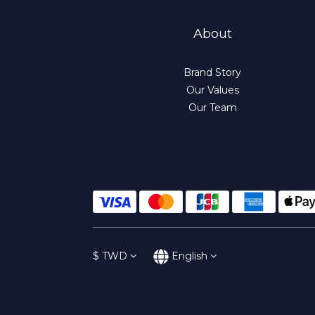
About
Brand Story
Our Values
Our Team
$
TWD
English