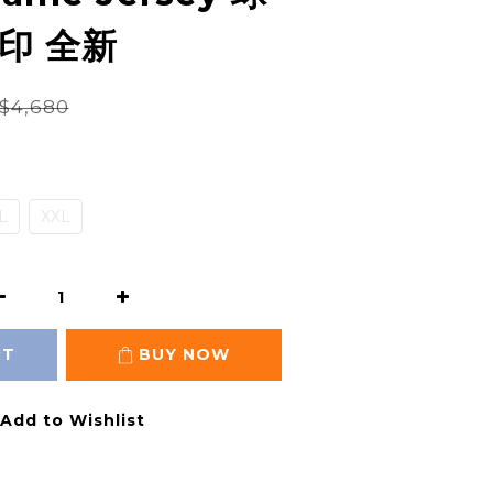
印 全新
$4,680
L
XXL
RT
BUY NOW
Add to Wishlist