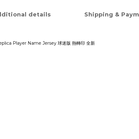
ditional details
Shipping & Pay
eplica Player Name Jersey 球迷版 熱轉印 全新