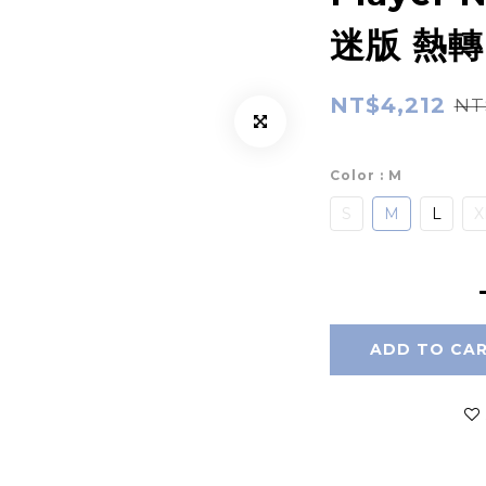
迷版 熱轉
NT$4,212
NT
Color
: M
S
M
L
X
ADD TO CA