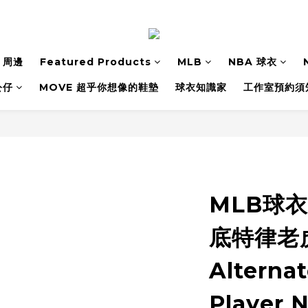
 周邊
Featured Products
MLB
NBA 球衣
公仔
MOVE 超乎你想像的鞋墊
球衣知識家
工作室預約須
MLB球衣 T
底特律老
Alternat
Player 