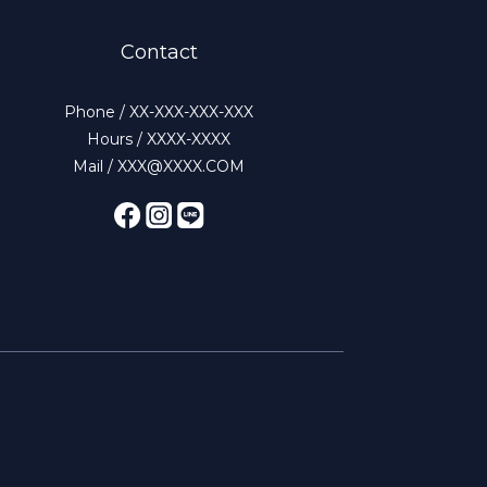
Contact
Phone / XX-XXX-XXX-XXX
Hours / XXXX-XXXX
Mail / XXX@XXXX.COM