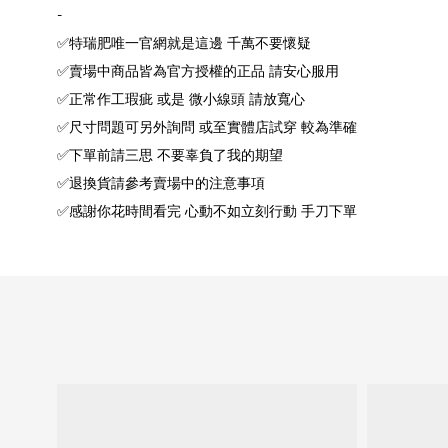
-
✅特瑞肥唯一官網就是這邊 千萬不要懷疑
✅賣場中商品皆為官方授權的正品 請安心服用
✅正常作工瑕疵 或是 微小線頭 請放寬心
✅尺寸問題可另外詢問 或至實體店試穿 較為準確
✅下單前請三思 不要辜負了我的期望
✅退換貨請參考賣場中的注意事項
✅感謝你花時間看完 心動不如立刻行動 手刀下單