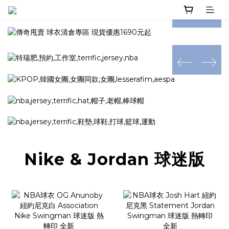
prev
next
prev
next
prev
next
Nike & Jordan 球迷版