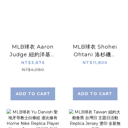
MLB球衣 Aaron
MLB球衣 Shohei
Judge 紐約洋基白
Ohtani 洛杉磯道
條紋 Nike
奇灰 草寫 大谷翔平
NT$3,876
NT$11,800
Replica Player
Nike Elite Player
NT$4,080
Name Jersey 球
Name Jersey 球
迷版 熱轉印 全新
員版 電繡 全新
ADD TO CART
ADD TO CART