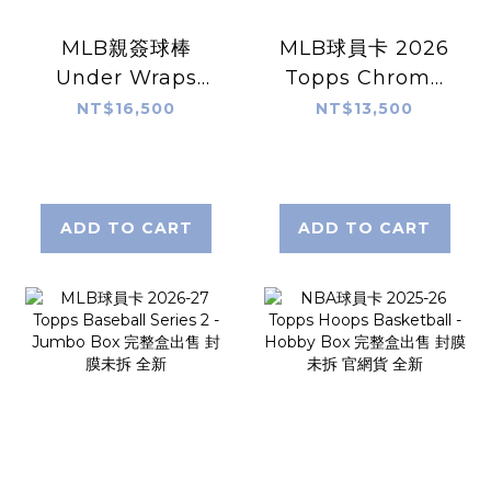
MLB親簽球棒
MLB球員卡 2026
Under Wraps
Topps Chrome
2026 Under
Baseball -
NT$16,500
NT$13,500
Wraps
Hobby Box 完整
Autographed
盒出售 封膜未拆 官
MLB Bat Vol. I
網貨 全新
Single Mystery
ADD TO CART
ADD TO CART
Box 官方認證 親簽
球棒 盲盒 封膜未拆
官網限定 全新