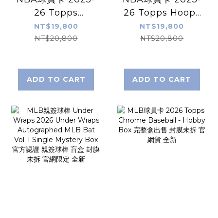
26 Topps
26 Topps Hoops
Signature Class
Basketball -
NT$19,800
NT$19,800
Basketball -
Jumbo Box
NT$20,800
NT$20,800
Hobby Box 完整
盒出售 封膜未拆 官
網貨 全新
ADD TO CART
ADD TO CART