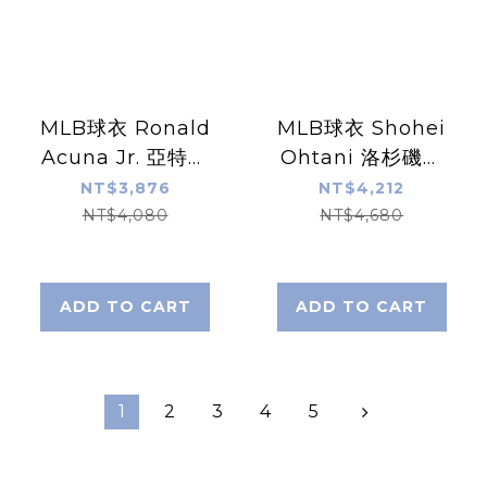
MLB球衣 Ronald
MLB球衣 Shohei
Acuna Jr. 亞特蘭
Ohtani 洛杉磯道
大勇士白 Nike
奇灰 草寫灰 Road
NT$3,876
NT$4,212
Replica Player
Nike Replica
NT$4,080
NT$4,680
Name Jersey 球
Player Name
迷版 熱轉印 全新
Jersey 球迷版 熱
轉印 全新
ADD TO CART
ADD TO CART
1
2
3
4
5