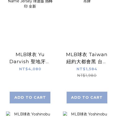
MLB球衣 Yu
MLB球衣 Taiwan
Darvish 聖地牙哥
紐約大都會黑 台灣
教士白條紋 達比修
日 主題日活動
NT$4,080
NT$1,584
有 Home Nike
Replica Jersey 燙
NT$1,980
Replica Player
印 全新無吊牌
Name Jersey 球
迷版 熱轉印 全新
ADD TO CART
ADD TO CART