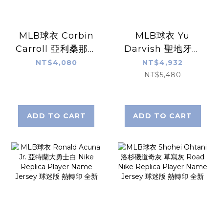
MLB球衣 Corbin
MLB球衣 Yu
Carroll 亞利桑那響
Darvish 聖地牙哥
尾蛇 國聯冠軍 世界
教士白條紋 達比修
NT$4,080
NT$4,932
大賽黑 Nike
有 Home Nike
NT$5,480
Replica Player
Limited Player
Name Jersey 球
Name Jersey 球
迷版 熱轉印 全新
迷版 熱轉印 全新
ADD TO CART
ADD TO CART