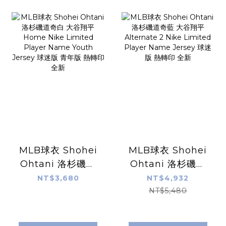
MLB球衣 Shohei
MLB球衣 Shohei
Ohtani 洛杉磯道
Ohtani 洛杉磯道
奇白 大谷翔平
奇藍 大谷翔平
NT$3,680
NT$4,932
Home Nike
Alternate 2 Nike
NT$5,480
Limited Player
Limited Player
Name Youth
Name Jersey 球