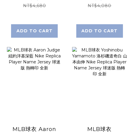
Lights Out Nike
Replica Player
NT$4,680
NT$4,080
Replica Player
Name Jersey 球
Name Jersey 球
迷版 熱轉印 全新
迷版 熱轉印 全新
ADD TO CART
ADD TO CART
MLB球衣 Aaron
MLB球衣