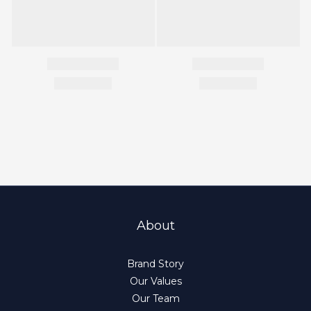
About
Brand Story
Our Values
Our Team