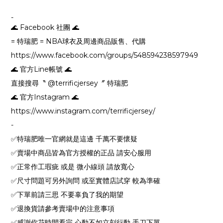
-
🌊 Facebook 社團 🌊
= 特瑞肥 = NBA球衣及周邊商品販售、代購
https://www.facebook.com/groups/548594238597949
🌊 官方Line帳號 🌊
直接搜尋〝 @terrificjersey〞 特瑞肥
🌊 官方Instagram 🌊
https://www.instagram.com/terrificjersey/
-
✅特瑞肥唯一官網就是這邊 千萬不要懷疑
✅賣場中商品皆為官方授權的正品 請安心服用
✅正常作工瑕疵 或是 微小線頭 請放寬心
✅尺寸問題可另外詢問 或至實體店試穿 較為準確
✅下單前請三思 不要辜負了我的期望
✅退換貨請參考賣場中的注意事項
✅感謝你花時間看完 心動不如立刻行動 手刀下單