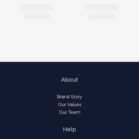
About
Brand Story
Our Values
Our Team
Help