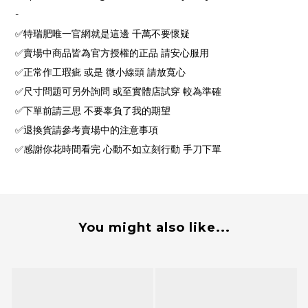
-
✅特瑞肥唯一官網就是這邊 千萬不要懷疑
✅賣場中商品皆為官方授權的正品 請安心服用
✅正常作工瑕疵 或是 微小線頭 請放寬心
✅尺寸問題可另外詢問 或至實體店試穿 較為準確
✅下單前請三思 不要辜負了我的期望
✅退換貨請參考賣場中的注意事項
✅感謝你花時間看完 心動不如立刻行動 手刀下單
You might also like...