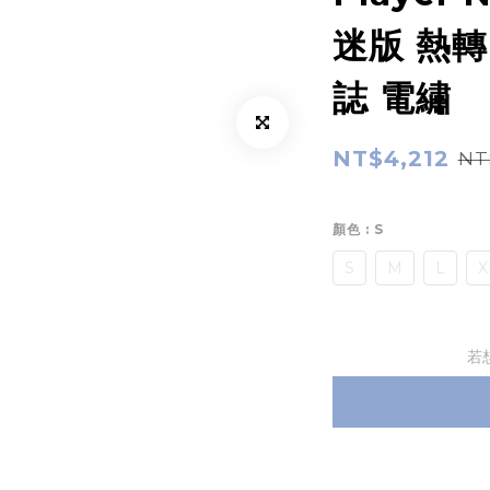
迷版 熱轉印
誌 電繡
NT$4,212
NT
顏色
: S
S
M
L
X
若