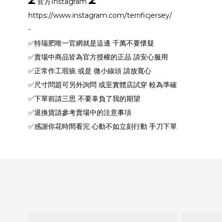
🌊 官方Instagram 🌊
https://www.instagram.com/terrificjersey/
-
✅特瑞肥唯一官網就是這邊 千萬不要懷疑
✅賣場中商品皆為官方授權的正品 請安心服用
✅正常作工瑕疵 或是 微小線頭 請放寬心
✅尺寸問題可另外詢問 或至實體店試穿 較為準確
✅下單前請三思 不要辜負了我的期望
✅退換貨請參考賣場中的注意事項
✅感謝你花時間看完 心動不如立刻行動 手刀下單