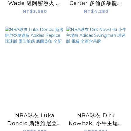
Wade 邁阿密熱火 軍
Carter 多倫多暴龍復
人節 Adidas
古藍 Adidas
NT$3,680
NT$4,280
Swingman 球迷版
Swingman 球迷版
熱轉印 全新
熱轉印 全新 加拿大限
定
NBA球衣 Luka
NBA球衣 Dirk
Doncic 斯洛維尼亞奧
Nowitzki 小牛主場白