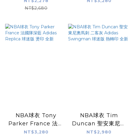
運藍 Adidas
Adidas Swingman
NT$2,278
NT$3,280
Replica 球迷版 燙印
球迷版 電繡 全新含吊
NT$2,680
號碼 底圖染印 全新
牌
NBA球衣 Tony
NBA球衣 Tim
Parker France 法國
Duncan 聖安東尼奧
隊深藍 Adidas
馬刺 二客灰 Adidas
NT$3,280
NT$2,980