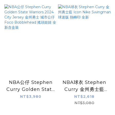
Card 22 - LOOK
Card 26 - LOOK
FOR AUTOS - PR:
FOR 1/1 AUTO! -
88,735
PR: 588,030
NBA公仔 Stephen
NBA球衣 Stephen
Curry Golden State
Curry 金州勇士藍
Warriors 2024 City
Icon Nike
NT$3,980
NT$2,618
Jersey 金州勇士 城市
Swingman 球迷版
NT$3,080
公仔 Foco
熱轉印 全新