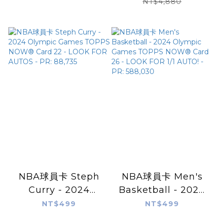
Nuit Stadium
Nike Swingman 球
NT$4,880
Essentials Tee 棉質
迷版 電繡 全新
短袖 全新
NBA球員卡 Steph
NBA球員卡 Men's
Curry - 2024
Basketball - 2024
Olympic Games
Olympic Games
NT$499
NT$499
TOPPS NOW®
TOPPS NOW®