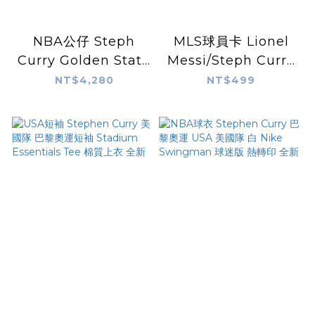
NBA公仔 Steph
MLS球員卡 Lionel
Curry Golden State
Messi/Steph Curry
Warriors 2024
- 2024 MLS TOPPS
NT$4,280
NT$499
Most 3 Pointers
NOW® Card 128 -
Made 金州勇士
LOOK FOR 1/1
2024 三分球王 公仔
AUTO - PR: 110,182
Foco Bobblehead
搖頭娃娃 全新含盒裝