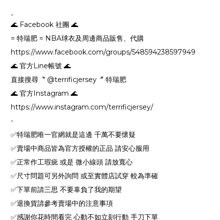
-
🌊 Facebook 社團 🌊
= 特瑞肥 = NBA球衣及周邊商品販售、代購
https://www.facebook.com/groups/548594238597949
🌊 官方Line帳號 🌊
直接搜尋〝 @terrificjersey〞 特瑞肥
🌊 官方Instagram 🌊
https://www.instagram.com/terrificjersey/
-
✅特瑞肥唯一官網就是這邊 千萬不要懷疑
✅賣場中商品皆為官方授權的正品 請安心服用
✅正常作工瑕疵 或是 微小線頭 請放寬心
✅尺寸問題可另外詢問 或至實體店試穿 較為準確
✅下單前請三思 不要辜負了我的期望
✅退換貨請參考賣場中的注意事項
✅感謝你花時間看完 心動不如立刻行動 手刀下單