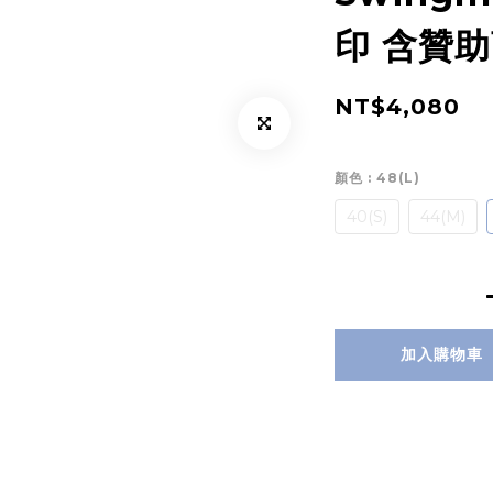
印 含贊助
NT$4,080
顏色
: 48(L)
40(S)
44(M)
加入購物車