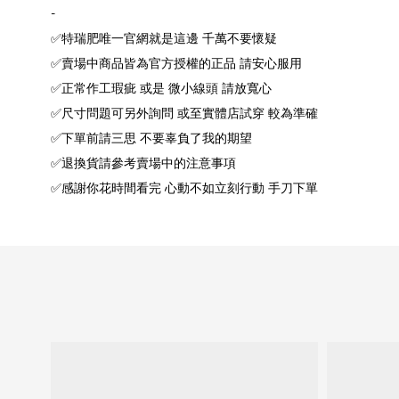
-
✅特瑞肥唯一官網就是這邊 千萬不要懷疑
✅賣場中商品皆為官方授權的正品 請安心服用
✅正常作工瑕疵 或是 微小線頭 請放寬心
✅尺寸問題可另外詢問 或至實體店試穿 較為準確
✅下單前請三思 不要辜負了我的期望
✅退換貨請參考賣場中的注意事項
✅感謝你花時間看完 心動不如立刻行動 手刀下單